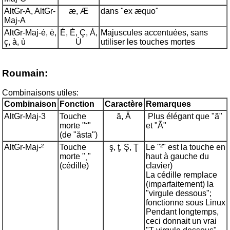
AltGr-A, AltGr-
æ, Æ
dans "ex æquo"
Maj-A
AltGr-Maj-é, è,
É, È, Ç, À,
Majuscules accentuées, sans
ç, à, ù
Ù
utiliser les touches mortes
Roumain:
Combinaisons utiles:
Combinaison
Fonction
Caractère
Remarque
s
AltGr-Maj-3
Touche
ă, Ă
Plus élégant que "ã"
morte "˘"
et "Ã"
(de "ăsta")
AltGr-Maj-²
Touche
ş, ţ, Ş, Ţ
Le "²" est la touche en
morte "¸"
haut à gauche du
(cédille)
clavier)
La cédille remplace
(imparfaitement) la
"virgule dessous";
fonctionne sous Linux
Pendant longtemps,
ceci donnait un vrai