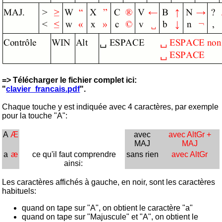
=> Télécharger le fichier complet ici:
"
clavier_francais.pdf
".
Chaque touche y est indiquée avec 4 caractères, par exemple
pour la touche "A":
A
Æ
avec
avec AltGr +
MAJ
MAJ
a
æ
ce qu'il faut comprendre
sans rien
avec AltGr
ainsi:
Les caractères affichés à gauche, en noir, sont les caractères
habituels:
quand on tape sur "A", on obtient le caractère "a"
quand on tape sur "Majuscule" et "A", on obtient le