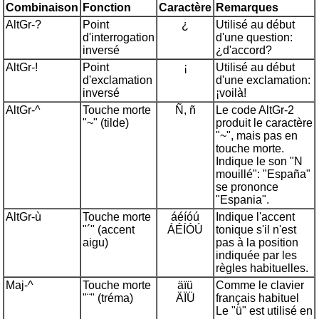
Combinaison
Fonction
Caractère
Remarque
s
AltGr-?
Point
¿
Utilisé au début
d'interrogation
d'une question:
inversé
¿d'accord?
AltGr-!
Point
¡
Utilisé au début
d'exclamation
d'une exclamation:
inversé
¡voilà!
AltGr-^
Touche morte
Ñ, ñ
Le code AltGr-2
"~" (tilde)
produit le caractère
"~", mais pas en
touche morte.
Indique le son "N
mouillé": "España"
se prononce
"Espania".
AltGr-ù
Touche morte
áéíóú
Indique l'accent
"´" (accent
ÁÉÍÓÚ
tonique s'il n'est
aigu)
pas à la position
indiquée par les
règles habituelles.
Maj-^
Touche morte
äïü
Comme le clavier
"¨" (tréma)
ÄÏÜ
français habituel
Le "ü" est utilisé en