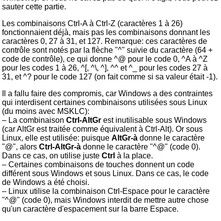
sauter cette partie.
Les combinaisons Ctrl-A à Ctrl-Z (caractères 1 à 26)
fonctionnaient déjà, mais pas les combinaisons donnant les
caractères 0, 27 à 31, et 127. Remarque: ces caractères de
contrôle sont notés par la flèche "^" suivie du caractère (64 +
code de contrôle), ce qui donne ^@ pour le code 0, ^A à ^Z
pour les codes 1 à 26, ^[, ^\, ^], ^^ et ^_ pour les codes 27 à
31, et ^? pour le code 127 (on fait comme si sa valeur était -1).
Il a fallu faire des compromis, car Windows a des contraintes
qui interdisent certaines combinaisons utilisées sous Linux
(du moins avec MSKLC):
– La combinaison
Ctrl-AltGr
est inutilisable sous Windows
(car AltGr est traitée comme équivalent à Ctrl-Alt). Or sous
Linux, elle est utilisée: puisque
AltGr-à
donne le caractère
"@", alors
Ctrl-AltGr-à
donne le caractère "^@" (code 0).
Dans ce cas, on utilise juste
Ctrl
à la place.
– Certaines combinaisons de touches donnent un code
différent sous Windows et sous Linux. Dans ce cas, le code
de Windows a été choisi.
– Linux utilise la combinaison Ctrl-Espace pour le caractère
"^@" (code 0), mais Windows interdit de mettre autre chose
qu'un caractère d'espacement sur la barre Espace.