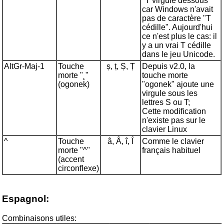
"T virgule dessous"
car Windows n'avait
pas de caractère "T
cédille". Aujourd'hui
ce n'est plus le cas: il
y a un vrai T cédille
dans le jeu Unicode.
AltGr-Maj-1
Touche
ș, ț, Ș, Ț
Depuis v2.0, la
morte "˛"
touche morte
(ogonek)
"ogonek" ajoute une
virgule sous les
lettres S ou T;
Cette modification
n'existe pas sur le
clavier Linux
^
Touche
â, Â, î, Î
Comme le clavier
morte "^"
français habituel
(accent
circonflexe)
Espagnol:
Combinaisons utiles: