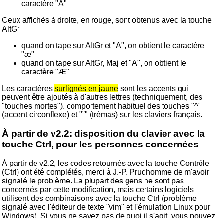
caractère "A"
Ceux affichés à droite, en rouge, sont obtenus avec la touche
AltGr
quand on tape sur AltGr et "A", on obtient le caractère
"æ"
quand on tape sur AltGr, Maj et "A", on obtient le
caractère "Æ"
Les caractères
surlignés en jaune
sont les accents qui
peuvent être ajoutés à d'autres lettres (techniquement, des
"touches mortes"), comportement habituel des touches "^"
(accent circonflexe) et "¨" (trémas) sur les claviers français.
À partir de v2.2: disposition du clavier avec la
touche Ctrl, pour les personnes concernées
À partir de v2.2, les codes retournés avec la touche Contrôle
(Ctrl) ont été complétés, merci à J.-P. Prudhomme de m'avoir
signalé le problème. La plupart des gens ne sont pas
concernés par cette modification, mais certains logiciels
utilisent des combinaisons avec la touche Ctrl (problème
signalé avec l'éditeur de texte "vim" et l'émulation Linux pour
Windows). Si vous ne savez pas de quoi il s'agit, vous pouvez