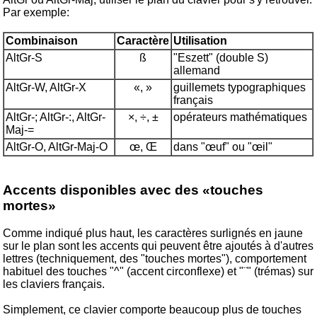
Par exemple:
Combinaison
Caractère
Utilisation
AltGr-S
ß
"Eszett" (double S)
allemand
AltGr-W, AltGr-X
«, »
guillemets typographiques
français
AltGr-; AltGr-:, AltGr-
×, ÷, ±
opérateurs mathématiques
Maj-=
AltGr-O, AltGr-Maj-O
œ, Œ
dans "œuf" ou "œil"
Accents disponibles avec des «touches
mortes»
Comme indiqué plus haut, les caractères surlignés en jaune
sur le plan sont les accents qui peuvent être ajoutés à d'autres
lettres (techniquement, des "touches mortes"), comportement
habituel des touches "^" (accent circonflexe) et "¨" (trémas) sur
les claviers français.
Simplement, ce clavier comporte beaucoup plus de touches