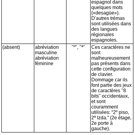
espagnol dans
quelques mots
(«desagüe»).
D'autres trémas
sont utilisées dans
des langues
régionales
espagnoles.
(absent)
abréviation
"º", "ª"
Ces caractères ne
masculine
sont
abréviation
malheureusement
féminine
pas présents dans
cette configuration
de clavier.
Dommage car ils
font partie des jeux
de caractères "8
bits" occidentaux,
et sont
couramment
utilisées: “2º piso,
2ª Izda.” (2e étage,
2e porte à
gauche).