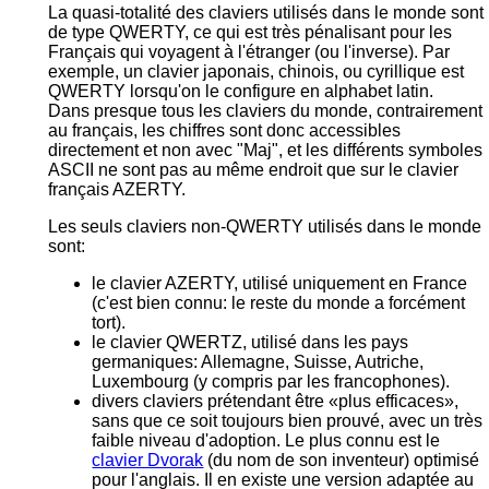
La quasi-totalité des claviers utilisés dans le monde sont
de type QWERTY, ce qui est très pénalisant pour les
Français qui voyagent à l'étranger (ou l'inverse). Par
exemple, un clavier japonais, chinois, ou cyrillique est
QWERTY lorsqu'on le configure en alphabet latin.
Dans presque tous les claviers du monde, contrairement
au français, les chiffres sont donc accessibles
directement et non avec "Maj", et les différents symboles
ASCII ne sont pas au même endroit que sur le clavier
français AZERTY.
Les seuls claviers non-QWERTY utilisés dans le monde
sont:
le clavier AZERTY, utilisé uniquement en France
(c'est bien connu: le reste du monde a forcément
tort).
le clavier QWERTZ, utilisé dans les pays
germaniques: Allemagne, Suisse, Autriche,
Luxembourg (y compris par les francophones).
divers claviers prétendant être «plus efficaces»,
sans que ce soit toujours bien prouvé, avec un très
faible niveau d'adoption. Le plus connu est le
clavier Dvorak
(du nom de son inventeur) optimisé
pour l'anglais. Il en existe une version adaptée au