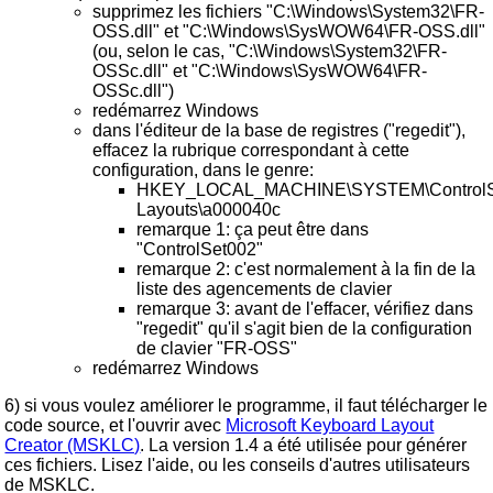
supprimez les fichiers "C:\Windows\System32\FR-
OSS.dll" et "C:\Windows\SysWOW64\FR-OSS.dll"
(ou, selon le cas, "C:\Windows\System32\FR-
OSSc.dll" et "C:\Windows\SysWOW64\FR-
OSSc.dll")
redémarrez Windows
dans l'éditeur de la base de registres ("regedit"),
effacez la rubrique correspondant à cette
configuration, dans le genre:
HKEY_LOCAL_MACHINE\SYSTEM\ControlSet
Layouts\a000040c
remarque 1: ça peut être dans
"ControlSet002"
remarque 2: c'est normalement à la fin de la
liste des agencements de clavier
remarque 3: avant de l'effacer, vérifiez dans
"regedit" qu'il s'agit bien de la configuration
de clavier "FR-OSS"
redémarrez Windows
6) si vous voulez améliorer le programme, il faut télécharger le
code source, et l'ouvrir avec
Microsoft Keyboard Layout
Creator (MSKLC)
. La version 1.4 a été utilisée pour générer
ces fichiers. Lisez l'aide, ou les conseils d'autres utilisateurs
de MSKLC.