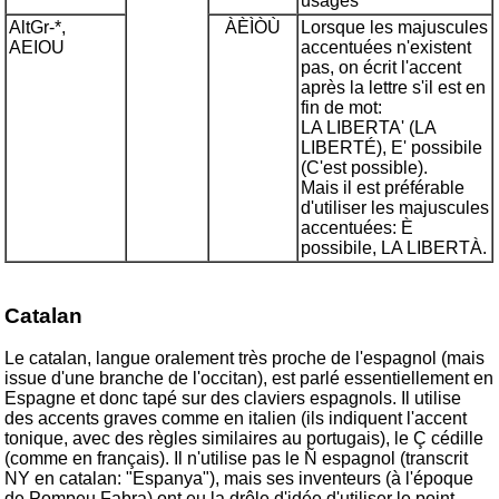
usages
AltGr-*,
ÀÈÌÒÙ
Lorsque les majuscules
AEIOU
accentuées n'existent
pas, on écrit l'accent
après la lettre s'il est en
fin de mot:
LA LIBERTA' (LA
LIBERTÉ), E' possibile
(C'est possible).
Mais il est préférable
d'utiliser les majuscules
accentuées: È
possibile, LA LIBERTÀ.
Catalan
Le catalan, langue oralement très proche de l'espagnol (mais
issue d'une branche de l'occitan), est parlé essentiellement en
Espagne et donc tapé sur des claviers espagnols. Il utilise
des accents graves comme en italien (ils indiquent l'accent
tonique, avec des règles similaires au portugais), le Ç cédille
(comme en français). Il n'utilise pas le Ñ espagnol (transcrit
NY en catalan: "Espanya"), mais ses inventeurs (à l'époque
de Pompeu Fabra) ont eu la drôle d'idée d'utiliser le point