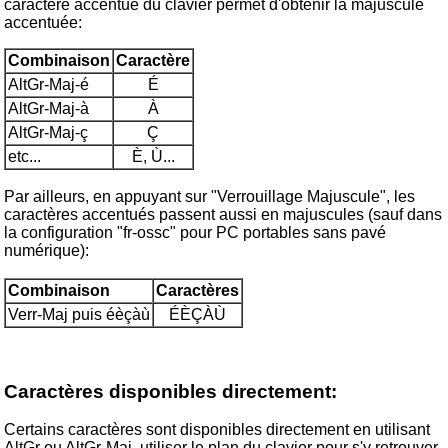
caractère accentué du clavier permet d'obtenir la majuscule
accentuée:
Combinaison
Caractère
AltGr-Maj-é
É
AltGr-Maj-à
À
AltGr-Maj-ç
Ç
etc...
È, Ù...
Par ailleurs, en appuyant sur "Verrouillage Majuscule", les
caractères accentués passent aussi en majuscules (sauf dans
la configuration "fr-ossc" pour PC portables sans pavé
numérique):
Combinaison
Caractères
Verr-Maj puis éèçàù
ÉÈÇÀÙ
Caractères disponibles directement:
Certains caractères sont disponibles directement en utilisant
AltGr ou AltGr-Maj, utiliser le plan du clavier pour s'y retrouver.