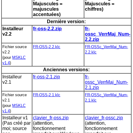
Majuscules =
Majuscules =
majuscules
chiffres)
accentuées)
Dernière version:
Installeur
fr-oss-2.2.zip
fr-
v2.2
ossc_VerrMaj_Num-
2.2.zip
Fichier source
FR-OSS-2.2.klc
FR-OSSc_VerrMaj_Num-
v2.2
2.2.klc
(pour
MSKLC
v1.4
)
Anciennes versions:
Installeur
fr-oss-2.1.zip
fr-
v2.1
ossc_VerrMaj_Num-
2.1.zip
Fichier source
FR-OSS-2.1.klc
FR-OSSc_VerrMaj_Num-
v2.1
2.1.klc
(pour
MSKLC
v1.4
)
Installeur v1
clavier_fr-oss.zip
clavier_fr-ossc.zip
(Pas créé par
(attention,
(attention,
moi; source
fonctionnement
fonctionnement