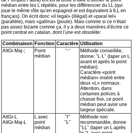
médian entre les L répétés, pour les différencier du LL (qui
joue le même rôle qu'en espagnol et est équivalent à ILL en
français). On écrit donc «il⋅legal» (illégal) et «paral⋅lel»
(parallèle), mais «gallina» (poule). Mais comme si ce n'était
pas assez bizarre comme ça, il y a deux manières d'écrire ce
point central en catalan, dont l'une est obsolète:
Combinaison
Fonction
Caractère
Utilisation
AltGr-Maj-;
Point
Méthode conseillée,
"⋅"
médian
donne: "L⋅L" (taper un L
avant et après le point
médian).
Caractère «point
médian» inséré entre
deux «L» normaux.
Attention, dans
certaines polices à
chasse fixe, ce point
médian peut avoir une
largeur spéciale.
AltGr-L
L avec
"ŀ"
Méthode non
AltGr-Maj-L
point
"Ŀ"
recommandée, donne
médian
"ĿL" (taper un L après
le "L avec point