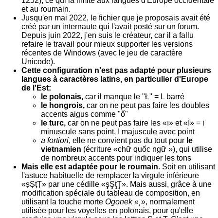
1252), ce qui la limite aux langues d'Europe occidentale
et au roumain.
Jusqu'en mai 2022, le fichier que je proposais avait été
créé par un internaute qui l'avait posté sur un forum.
Depuis juin 2022, j'en suis le créateur, car il a fallu
refaire le travail pour mieux supporter les versions
récentes de Windows (avec le jeu de caractère
Unicode).
Cette configuration n'est pas adapté pour plusieurs
langues à caractères latins, en particulier d'Europe
de l'Est:
le polonais,
car il manque le "Ł" = L barré
le hongrois,
car on ne peut pas faire les doubles
accents aigus comme "ő"
le turc,
car on ne peut pas faire les «ı» et «İ» = i
minuscule sans point, I majuscule avec point
a fortiori
, elle ne convient pas du tout pour
le
vietnamien
(écriture «chữ quốc ngữ »), qui utilise
de nombreux accents pour indiquer les tons
Mais elle est adaptée pour le roumain
. Soit en utilisant
l'astuce habituelle de remplacer la virgule inférieure
«șȘțȚ» par une cédille «şŞţŢ». Mais aussi, grâce à une
modification spéciale du tableau de composition, en
utilisant la touche morte
Ogonek
«˛», normalement
utilisée pour les voyelles en polonais, pour qu'elle