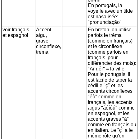
En portugais, la
voyelle avec un tilde
est nasalisée:
"pronunciação"
voir français
Accent
En breton, on utilise
et espagnol
aigu,
parfois le tréma
grave,
(comme en français)
circonflexe,
et le circonflexe
tréma
(comme parfois en
français, pour
différencier des mots):
"Ar gêr" = la ville.
Pour le portugais, il
est facile de taper la
cédille "ç" et les
accents circonflexes
"êô" comme en
français, les accents
aigus "áéíóú" comme
en espagnol, et les
accents graves "à"
comme en français ou
en italien. Le "ç" a le
même rôle qu'en