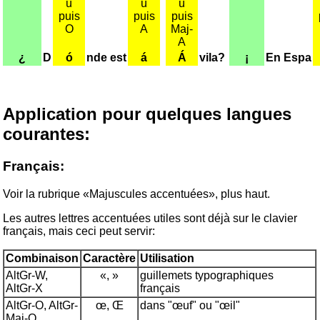
ù
ù
ù
puis
puis
puis
O
A
Maj-
A
¿
D
ó
nde est
á
Á
vila?
¡
En Espa
Application pour quelques langues
courantes:
Français:
Voir la rubrique «Majuscules accentuées», plus haut.
Les autres lettres accentuées utiles sont déjà sur le clavier
français, mais ceci peut servir:
Combinaison
Caractère
Utilisation
AltGr-W,
«, »
guillemets typographiques
AltGr-X
français
AltGr-O, AltGr-
œ, Œ
dans "œuf" ou "œil"
Maj-O