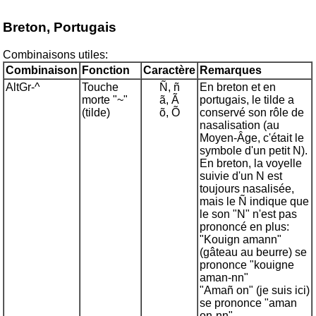
Breton, Portugais
Combinaisons utiles:
Combinaison
Fonction
Caractère
Remarque
s
AltGr-^
Touche
Ñ, ñ
En breton et en
morte "~"
ã, Ã
portugais, le tilde a
(tilde)
õ, Õ
conservé son rôle de
nasalisation (au
Moyen-Âge, c'était le
symbole d'un petit N).
En breton, la voyelle
suivie d'un N est
toujours nasalisée,
mais le Ñ indique que
le son "N" n'est pas
prononcé en plus:
"Kouign amann"
(gâteau au beurre) se
prononce "kouigne
aman-nn"
"Amañ on" (je suis ici)
se prononce "aman
on-nn"