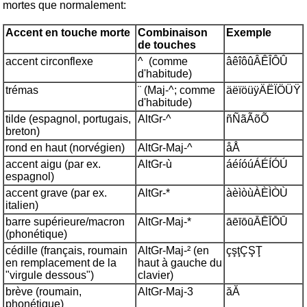
mortes que normalement:
Accent en touche morte
Combinaison
Exemple
de touches
accent circonflexe
^ (comme
âêîôûÂÊÎÔÛ
d'habitude)
trémas
¨ (Maj-^; comme
äëïöüÿÄËÏÖÜŸ
d'habitude)
tilde (espagnol, portugais,
AltGr-^
ñÑãÃõÕ
breton)
rond en haut (norvégien)
AltGr-Maj-^
åÅ
accent aigu (par ex.
AltGr-ù
áéíóúÁÉÍÓÚ
espagnol)
accent grave (par ex.
AltGr-*
àèìòùÀÈÌÒÙ
italien)
barre supérieure/macron
AltGr-Maj-*
āēīōūĀĒĪŌŪ
(phonétique)
cédille (français, roumain
AltGr-Maj-² (en
çşţÇŞŢ
en remplacement de la
haut à gauche du
"virgule dessous")
clavier)
brève (roumain,
AltGr-Maj-3
ăĂ
phonétique)