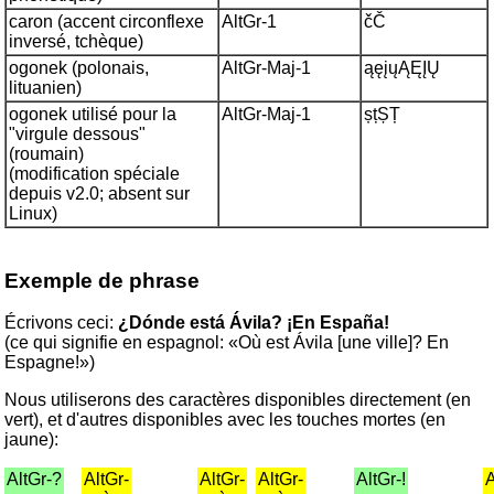
caron (accent circonflexe
AltGr-1
čČ
inversé, tchèque)
ogonek (polonais,
AltGr-Maj-1
ąęįųĄĘĮŲ
lituanien)
ogonek utilisé pour la
AltGr-Maj-1
șțȘȚ
"virgule dessous"
(roumain)
(modification spéciale
depuis v2.0; absent sur
Linux)
Exemple de phrase
Écrivons ceci:
¿Dónde está Ávila? ¡En España!
(ce qui signifie en espagnol: «Où est Ávila [une ville]? En
Espagne!»)
Nous utiliserons des caractères disponibles directement (en
vert), et d'autres disponibles avec les touches mortes (en
jaune):
AltGr-?
AltGr-
AltGr-
AltGr-
AltGr-!
A