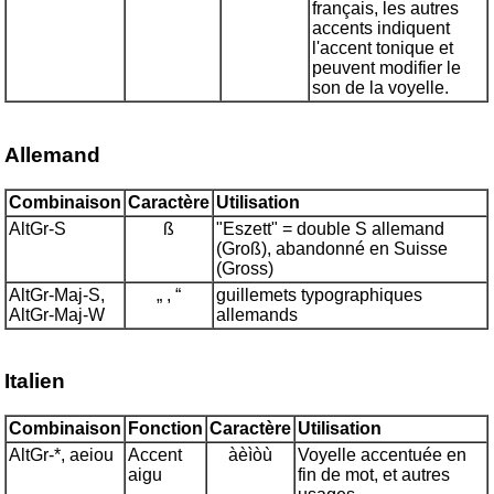
français, les autres
accents indiquent
l'accent tonique et
peuvent modifier le
son de la voyelle.
Allemand
Combinaison
Caractère
Utilisation
AltGr-S
ß
"Eszett" = double S allemand
(Groß), abandonné en Suisse
(Gross)
AltGr-Maj-S,
„ , “
guillemets typographiques
AltGr-Maj-W
allemands
Italien
Combinaison
Fonction
Caractère
Utilisation
AltGr-*, aeiou
Accent
àèìòù
Voyelle accentuée en
aigu
fin de mot, et autres