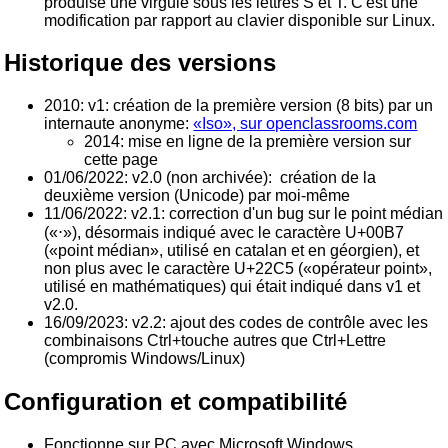
produise une virgule sous les lettres S et T. C'est une
modification par rapport au clavier disponible sur Linux.
Historique des versions
2010: v1: création de la première version (8 bits) par un
internaute anonyme:
«Iso», sur openclassrooms.com
2014: mise en ligne de la première version sur
cette page
01/06/2022: v2.0 (non archivée): création de la
deuxième version (Unicode) par moi-même
11/06/2022: v2.1: correction d'un bug sur le point médian
(«⋅»), désormais indiqué avec le caractère U+00B7
(«point médian», utilisé en catalan et en géorgien), et
non plus avec le caractère U+22C5 («opérateur point»,
utilisé en mathématiques) qui était indiqué dans v1 et
v2.0.
16/09/2023: v2.2: ajout des codes de contrôle avec les
combinaisons Ctrl+touche autres que Ctrl+Lettre
(compromis Windows/Linux)
Configuration et compatibilité
Fonctionne sur PC avec Microsoft Windows