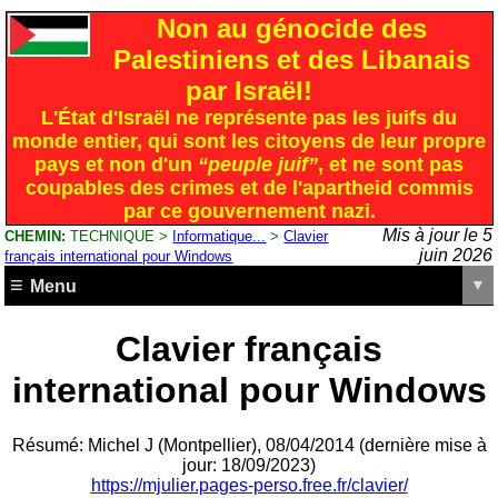
Non au génocide des
Palestiniens et des Libanais
par Israël!
L'État d'Israël ne représente pas les juifs du
monde entier, qui sont les citoyens de leur propre
pays et non d'un
“peuple juif”
, et ne sont pas
coupables des crimes et de l'apartheid commis
par ce gouvernement nazi.
Mis à jour le 5
CHEMIN:
TECHNIQUE >
Informatique...
>
Clavier
juin 2026
français international pour Windows
Menu
Clavier français
international pour Windows
Résumé: Michel J (Montpellier), 08/04/2014 (dernière mise à
jour: 18/09/2023)
https://mjulier.pages-perso.free.fr/clavier/